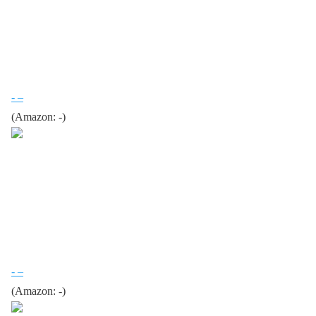
- –
(Amazon: -)
- –
(Amazon: -)