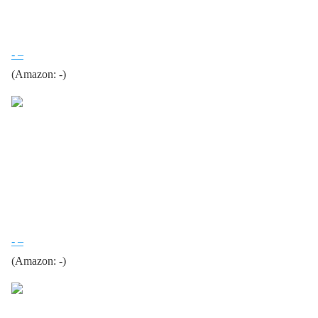
- –
(Amazon: -)
- –
(Amazon: -)