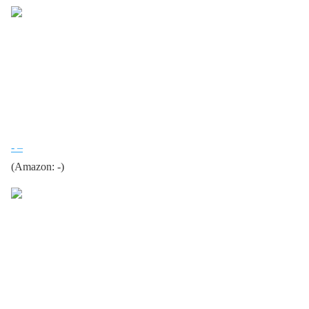
- –
(Amazon: -)