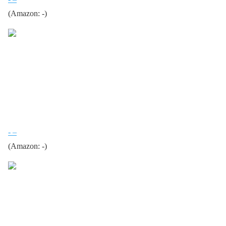
(Amazon: -)
- –
(Amazon: -)