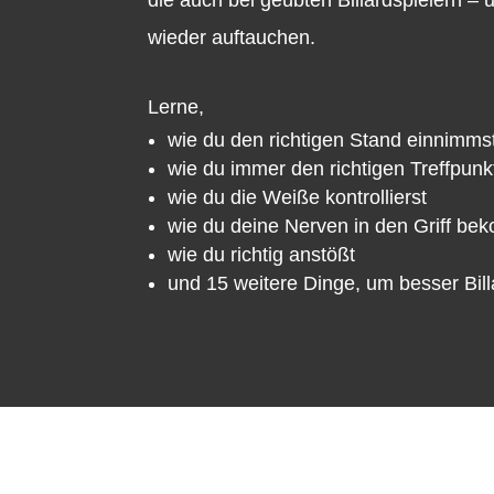
wieder auftauchen.
Lerne,
wie du den richtigen Stand einnimmst 
wie du immer den richtigen Treffpunk
wie du die Weiße kontrollierst
wie du deine Nerven in den Griff be
wie du richtig anstößt
und 15 weitere Dinge, um besser Bill