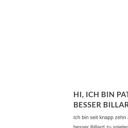
HI, ICH BIN P
BESSER BILLA
Ich bin seit knapp zehn 
besser Billard zu spiele