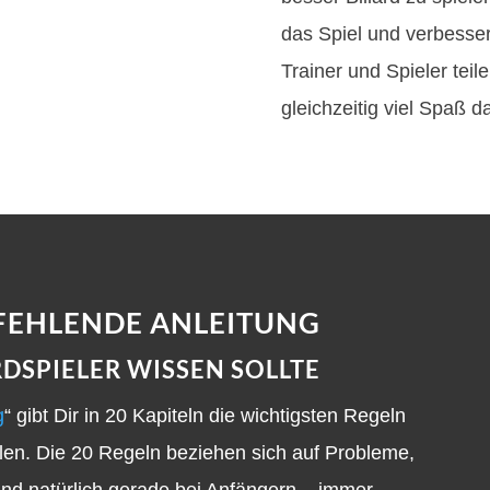
das Spiel und verbesser
Trainer und Spieler teil
gleichzeitig viel Spaß d
E FEHLENDE ANLEITUNG
ARDSPIELER WISSEN SOLLTE
g
“ gibt Dir in 20 Kapiteln die wichtigsten Regeln
len. Die 20 Regeln beziehen sich auf Probleme,
 und natürlich gerade bei Anfängern – immer