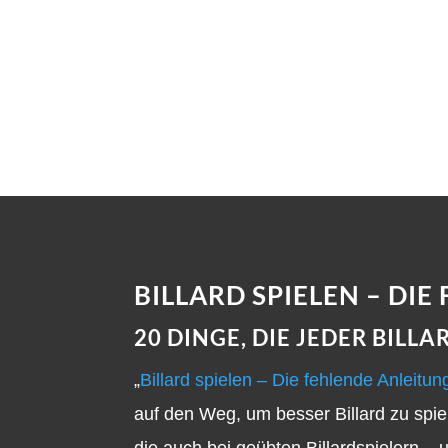
BILLARD SPIELEN – DI
20 DINGE, DIE JEDER BILL
„
Billard spielen – Die fehlende Anleitun
auf den Weg, um besser Billard zu spie
die auch bei geübten Billardspielern –